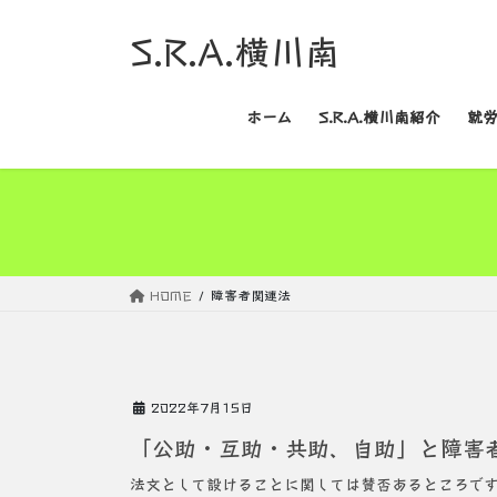
コ
ナ
S.R.A.横川南
ン
ビ
テ
ゲ
ン
ー
ツ
シ
ホーム
S.R.A.横川南紹介
就
へ
ョ
ス
ン
キ
に
ッ
移
プ
動
HOME
障害者関連法
2022年7月15日
「公助・互助・共助、自助」と障害
法文として設けることに関しては賛否あるところです