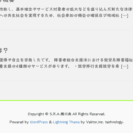
改称し、基本理念やサービス対象者の拡大などを盛り込んだ新たな法律が
への共生社会を実現するため、社会参加の機会の確保及び地域社 […]
は？
復帰や自立を目指したです。 障害者総合支援法における就労系障害福
支援の4種類のサービスがあります。 ・就労移行支援就労を希 […]
Copyright © S.R.A.横川南 All Rights Reserved.
Powered by
WordPress
&
Lightning Theme
by Vektor,Inc. technology.