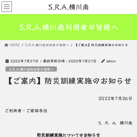
コ
ナ
S.R.A.横川南
ン
ビ
テ
ゲ
ン
ー
S.R.A.横川南利用者の皆様へ
ツ
シ
へ
ョ
ス
ン
HOME
S.R.A.横川南利用者の皆様へ
【ご案内】防災訓練実施のお知らせ
キ
に
ッ
移
プ
動
2022年7月27日
/ 最終更新日時 :
2022年7月27日
admin
S.R.A.横川南利用者の皆様へ
【ご案内】防災訓練実施のお知らせ
2022年7月26日
ご利用者・ご家族各位
S．R．A．横川南
防災訓練実施についてのお知らせ