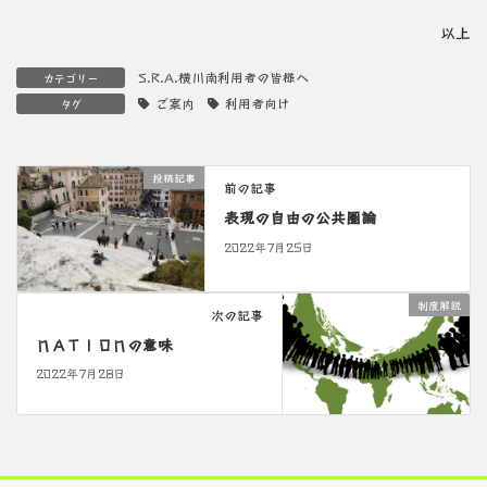
以上
S.R.A.横川南利用者の皆様へ
カテゴリー
ご案内
利用者向け
タグ
投稿記事
前の記事
表現の自由の公共圏論
2022年7月25日
制度解説
次の記事
ＮＡＴＩＯＮの意味
2022年7月28日