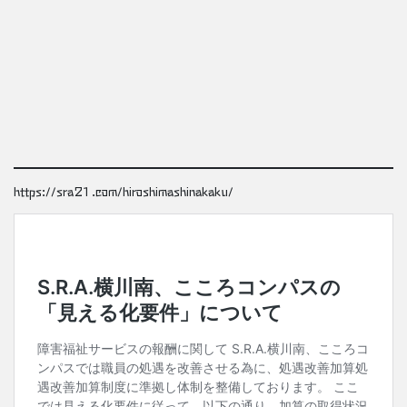
https://sra21.com/hiroshimashinakaku/